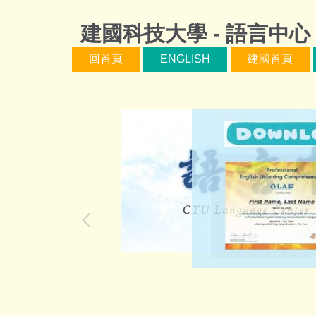
跳
到
建國科技大學 - 語言中心
主
回首頁
ENGLISH
建國首頁
要
內
容
區