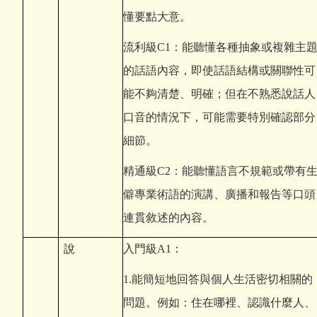
懂要點大意。
流利級C1：能聽懂各種抽象或複雜主
的話語內容，即使話語結構或關聯性可
能不夠清楚、明確；但在不熟悉說話人
口音的情況下，可能需要特別確認部分
細節。
精通級C2：能聽懂語言不規範或帶有
僻專業術語的演講、廣播和報告等口頭
連貫敘述的內容。
說
入門級A1：
1.
能簡短地回答與個人生活密切相關的
問題。例如：住在哪裡、認識什麼人、