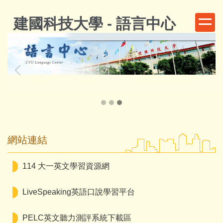
跳
到
建國科技大學 - 語言中心
主
要
內
容
區
網站連結
114 大一英文學習資源網
LiveSpeaking英語口說學習平台
PELC英文聽力測評系統下載區