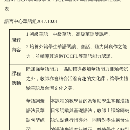
表
語言中心華語組2017.10.01
1.
初級華語、中級華語、高級華語等課程。
課程
2.
培養外籍學生華語閱讀、會話、聽力與寫作之能
內容
力，並輔導其通過
TOCFL
等華語能力認證。
除加強華語能力，協助輔導參加華語能力測驗考試
課程
之外，教師亦會結合活潑有趣的文化課，讓學生體
活動
驗華語及台灣文化之美。
華語詞彙
本課程的教學目的為幫助學生掌握漢語
語法及華
日常詞彙與基礎語法，教師上課除歸納
語句型練
語法點進行指導外，同時對學生易發生
習
的語法失誤進行矯正，並使學生了解到